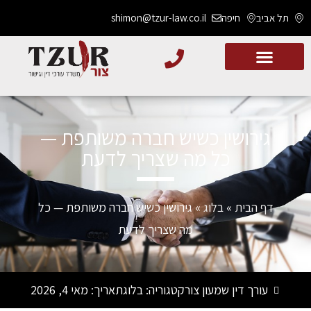
תל אביב
חיפה
shimon@tzur-law.co.il
גירושין כשיש חברה משותפת —
כל מה שצריך לדעת
דף הבית
»
בלוג
»
גירושין כשיש חברה משותפת — כל
מה שצריך לדעת
עורך דין שמעון צור
קטגוריה:
בלוג
תאריך:
מאי 4, 2026