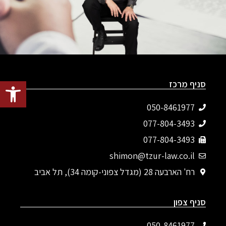
פתח סרגל
סניף מרכז
050-8461977
077-804-3493‬
077-804-3493
shimon@tzur-law.co.il
רח' הארבעה 28 (מגדל צפוני-קומה 34), תל אביב
סניף צפון
050-8461977