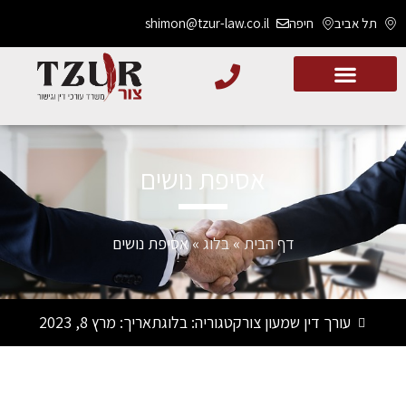
תל אביב
חיפה
shimon@tzur-law.co.il
אסיפת נושים
דף הבית
»
בלוג
»
אסיפת נושים
עורך דין שמעון צור
קטגוריה:
בלוג
תאריך:
מרץ 8, 2023