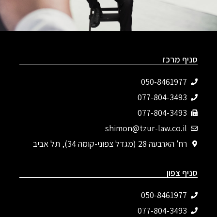
סניף מרכז
050-8461977
077-804-3493‬
077-804-3493
shimon@tzur-law.co.il
רח' הארבעה 28 (מגדל צפוני-קומה 34), תל אביב
סניף צפון
050-8461977
077-804-3493‬