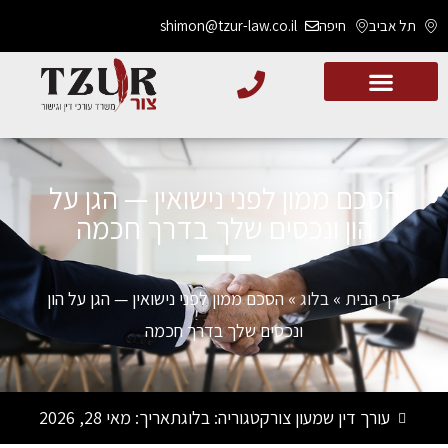
תל אביב
חיפה
shimon@tzur-law.co.il
הסכם ממון לפני נישואין — הגן על
הון ונכסים שלך בדרך חכמה
דף הבית
»
בלוג
»
הסכם ממון לפני נישואין — הגן על הון
ונכסים שלך בדרך חכמה
עורך דין שמעון צור
קטגוריה:
בלוג
תאריך:
מאי 28, 2026