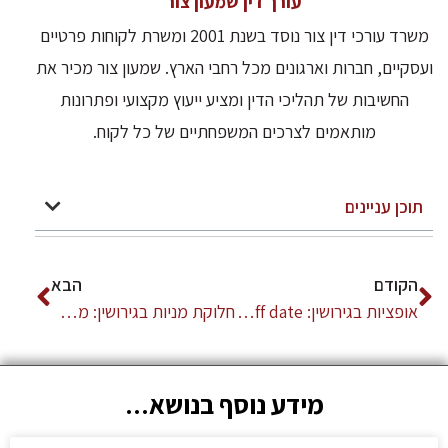
עורך דין שמעון צור
משרד עורכי דין צור נוסד בשנת 2001 ומשרת לקוחות פרטיים
ועסקיים, חברות וארגונים מכל רחבי הארץ. שמעון צור מכיר את
החשיבות של תהליכי הדין ומציע ייעוץ מקצועי ופתרונות
מותאמים לצרכים המשפחתיים של כל לקוח.
תוכן עניינים
הקודם
הבא
אופציות בגירושין: vesting, cliff date וערך בגירושי הייטק
חלוקת מניות בגירושין: מדריך מלא לבעלי עסקים – שמאות, מס, וזכויות
מידע נוסף בנושא...