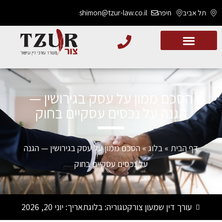
תל אביב
חיפה
shimon@tzur-law.co.il
הסכם ממון על עסק בגירושין —
הגנה על נכסים עסקיים בחוק
דף הבית
»
בלוג
»
הסכם ממון על עסק בגירושין — הגנה
על נכסים עסקיים בחוק
עורך דין שמעון צור
קטגוריה:
בלוג
תאריך:
יוני 20, 2026