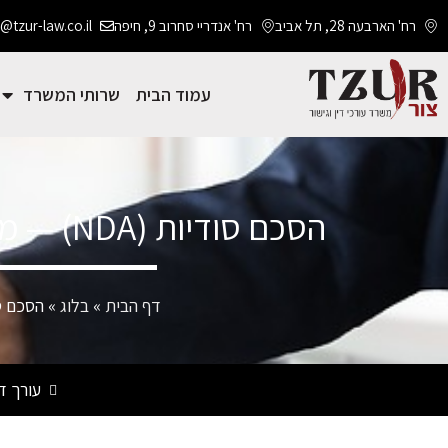
רח' הארבעה 28, תל אביב
רח' אנדריי סחרוב 9, חיפה
@tzur-law.co.il
עמוד הבית
שרותי המשרד
הסכם סודיות (NDA) — מה חשוב לדעת לפני חתימה | עו"ד שמעון צור
דף הבית
»
בלוג
»
הסכם סודיות (NDA) — מה חשוב 
עורך די