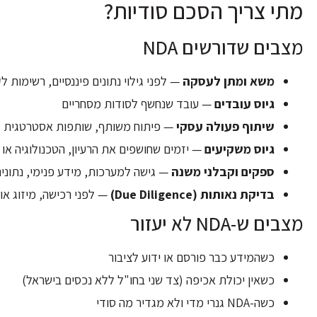
מתי צריך הסכם סודיות?
מצבים שדורשים NDA
משא ומתן לעסקה
— לפני גילוי נתונים פיננסיים, רשימות ל
גיוס עובדים
— עובד שנחשף לסודות מסחריים
שיתוף פעולה עסקי
— פיתוח משותף, שותפות אסטרטגית
גיוס משקיעים
— יזמים שחושפים את הרעיון, הטכנולוגיה או
ספקים וקבלני משנה
— גישה למערכות, מידע פנימי, נתוני
בדיקת נאותות (Due Diligence)
— לפני רכישה, מיזוג א
מצבים ש-NDA לא יעזור
כשהמידע כבר פורסם או ידוע לציבור
כשאין יכולת אכיפה (צד שני בחו"ל ללא נכסים בישראל)
כשה-NDA גנרי מדי ולא מגדיר מה סודי