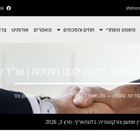
ok
shimon
משפט מסחרי
חוזים והסכמים
מאמרים
אודותינו
צרו
לדעת לפני חתימה | עו"ד שמעון צור
ן שמעון צור
קטגוריה:
בלוג
תאריך:
מרץ 3, 2026