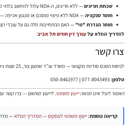
שכחת חריגים
— ללא חריגים, ה-NDA עלול להיחשב בלתי סביר
חוסר סנקציה
— NDA ללא פיצוי מוסכם או מנגנון אכיפה — "נמר נייר"
חוסר הגדרת "מי"
— האם ההתחייבות חלה גם על עובדי הצד
למדריך המלא על
עורך דין חוזים תל אביב
צרו קשר
לניסוח הסכם סודיות מקצועי — משרד עו"ד שמעון צור, 25 שנות ניסיון.
טלפון:
077-8043493 | 050-8461977
האמור לעיל אינו מהווה
ייעוץ משפטי
. לייעוץ מותאם — צרו קשר עם
קריאה נוספת:
ייעוץ משפטי לעסקים — המדריך המלא
— מדריך מ