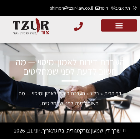
תל אביב
חיפה
shimon@tzur-law.co.il
העברת דירות לאמון ומיסוי — מה
חשוב לדעת לפני שמחליטים
דף הבית
»
בלוג
»
העברת דירות לאמון ומיסוי — מה
חשוב לדעת לפני שמחליטים
עורך דין שמעון צור
קטגוריה:
בלוג
תאריך:
יוני 11, 2026