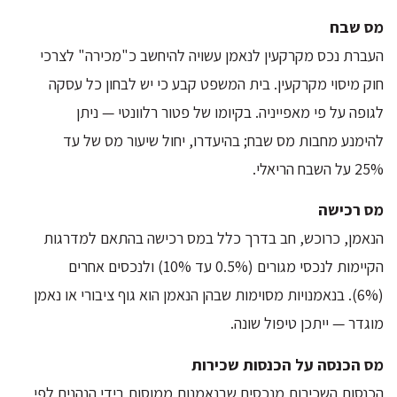
מס שבח
העברת נכס מקרקעין לנאמן עשויה להיחשב כ"מכירה" לצרכי
חוק מיסוי מקרקעין. בית המשפט קבע כי יש לבחון כל עסקה
לגופה על פי מאפייניה. בקיומו של פטור רלוונטי — ניתן
להימנע מחבות מס שבח; בהיעדרו, יחול שיעור מס של עד
25% על השבח הריאלי.
מס רכישה
הנאמן, כרוכש, חב בדרך כלל במס רכישה בהתאם למדרגות
הקיימות לנכסי מגורים (0.5% עד 10%) ולנכסים אחרים
(6%). בנאמנויות מסוימות שבהן הנאמן הוא גוף ציבורי או נאמן
מוגדר — ייתכן טיפול שונה.
מס הכנסה על הכנסות שכירות
הכנסות השכירות מנכסים שבנאמנות ממוסות בידי הנהנים לפי