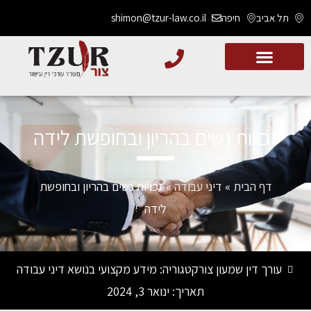
תל אביב
חיפה
shimon@tzur-law.co.il
זכויות נשים בהריון ובחופשת לידה
דף הבית
»
דיני עבודה
»
זכויות נשים בהריון ובחופשת
לידה
עורך דין שמעון צור
קטגוריה:
מידע מקצועי בנושא דיני עבודה
תאריך:
ינואר 3, 2024