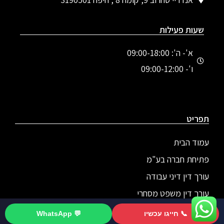
שעות פעילות
א'- ה': 09:00-18:00
ו'- 09:00-12:00
תפריט
עמוד הבית
פתיחת חברה בע"מ
עורך דין דיני עבודה
עורך דין משפט מסחרי
עורך דין מסחרי בחיפה
📞 חייגו עכשיו
💬 WhatsApp
לייעוץ התקשרו 077-8043493