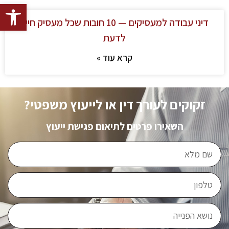
פתח סרגל
דיני עבודה למעסיקים — 10 חובות שכל מעסיק חייב
לדעת
קרא עוד »
זקוקים לעורך דין או לייעוץ משפטי?
השאירו פרטים לתיאום פגישת ייעוץ