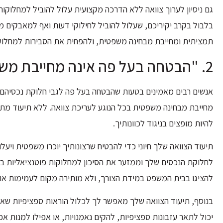
גם ניסיון לערוך צוואה ללא הדרכה מקצועית עלול להוביל למחלוקות 
בלבול בקרב יקיריכם, שעלול להוביל לחילוקי דעות ואף למאבקים מש
תמציתית ומחייבת מבחינה משפטית, ולהפחית את הסבירות למחלוק
2. "הבטחה בעל פה אינה מחייבת משפטית": המשמעות של צוואה בעל-פה
אנשים רבים מאמינים בטעות שהבטחה בעל פה לגבי חלוקת נכסיהם ת
מחייבת מבחינה משפטית בכל הנוגע לעריכת צוואה. ללא תיעוד מתאי
להיות מופצים בניגוד לכוונותיך.
תיעוד הצוואה שלך חיוני כדי להבטיח שרצונותיך יוכרו משפטית ויע
לחלוקת הנכסים שלך וממזער את הסיכון למחלוקות פוטנציאליות ב
להציגו בבית המשפט במידת הצורך, ולא מותירה מקום לעמימות או 
בנוסף, תיעוד הצוואה שלך מאפשר לך לכלול הוראות ספציפיות שאול
יכול לתאר עזבונות ספציפיות, להקים נאמנויות, או אפילו למנות אפ