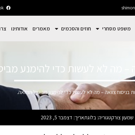
ok
shimon
משפט מסחרי
חוזים והסכמים
מאמרים
אודותינו
צרו
ה – מה לא לעשות כדי להימנע מביט
ות בניסוח צוואה – מה לא לעשות כדי להימנע מביטול הצוואה.
 שמעון צור
קטגוריה:
בלוג
תאריך:
דצמבר 5, 2023