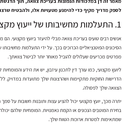
מאמר זה דן במלכודות הנפוצות בעריכת צוואה, תוך הדגשת 
לספק מדריך מקיף כדי להימנע מטעויות אלו, ולהבטיח שרצונו
1. התעלמות מחשיבותו של ייעוץ מקצועי: האם אתה לוקח סיכון?
אנשים רבים טועים בעריכת צוואה מבלי להיעזר ביועץ מקצועי. הם 
הסיכונים הפוטנציאליים הכרוכים בכך. על ידי התעלמות מחשיבותו 
מפרטים מכריעים שעלולים להוביל מאוחר יותר לביטול צוואתך.
ליועץ מקצועי, כמו עורך דין לתכנון עיזבון, יש את הידע והמומחיו
הדרישות החוקיות מתקיימות ושהרצונות שלך מתועדות במדויק. לל
הצוואה שלך לפסולה.
יתרה מכך, יועץ מקצועי יכול להציע עצות ותובנות חשובות על סמך ני
בחירת המוטבים הנכונים או הקמת נאמנויות. המומחיות שלהם יכולה
שמתאימות למטרות ארוכות הטווח שלך.