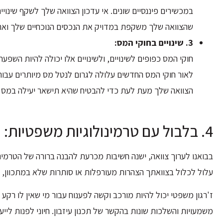
במכשירים פיננסיים שונים. אי עדכון הצוואה שלך לשקף שינוי
שהצוואה שלך משקפת במדויק את הנכסים הנוכחיים שלך ואת
3. שינויים בחוקי המס:
חוקי המס כפופים לשינויים, ולשינויים אלו יכולה להיות השפ
לאור חוקי המס החדשים עלולה לגרום לנטל מס מיותרים עבור
הצוואה שלך מעת לעת כדי להבטיח שהיא תישאר יעילה במס ו
4. בלבול עם טרמינולוגיות משפטיות: האם אתה בטוח במה אתה חותם?
בבואנו לערוך צוואה, ישנה חשיבות מכרעת להבנה ברורה של הטרמינ
עלול לכלול בצוואתך הצהרות מעורפלות או סותרות שלא במתכוון, מ
ז'רגון משפטי יכול להיות מורכב וקשה לפענוח עבור מי שאין לו רקע 
משמעויות והשלכות שונות בהקשר של תכנון עיזבון. חיוני לפנות ליי