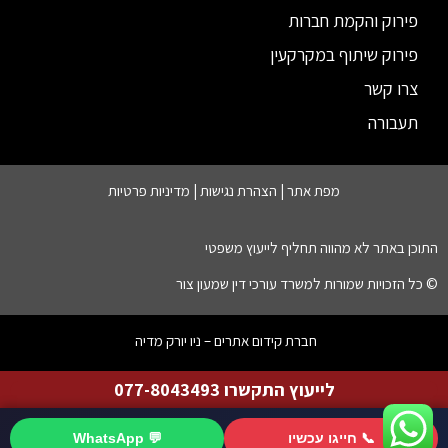
פירוק והקמת חברות
פירוק שיתוף במקרקעין
צרו קשר
תעבורה
מפת אתר |
הצהרת נגישות
|
מדיניות פרטיות
התוכן באתר לא מהווה תחליף לייעוץ משפטי
© כל הזכויות שמורות למשרד עורכי דין שמעון צור
חברת קידום אתרים – ניו יורק מדיה
לייעוץ התקשרו 077-8043493
📞 חייגו עכשיו
💬 WhatsApp