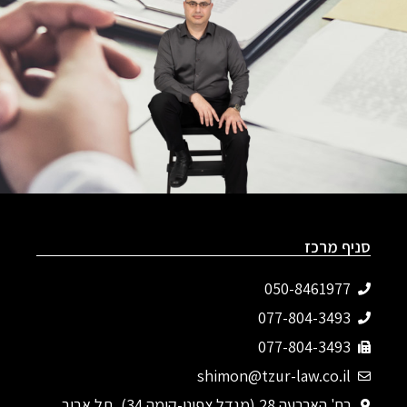
סניף מרכז
050-8461977
077-804-3493‬
077-804-3493
shimon@tzur-law.co.il
רח' הארבעה 28 (מגדל צפוני-קומה 34), תל אביב