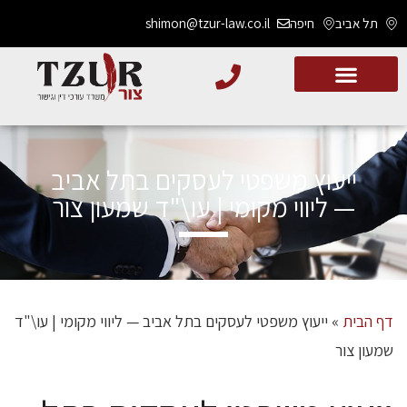
תל אביב
חיפה
shimon@tzur-law.co.il
ייעוץ משפטי לעסקים בתל אביב
— ליווי מקומי | עו\"ד שמעון צור
דף הבית
»
ייעוץ משפטי לעסקים בתל אביב — ליווי מקומי | עו\"ד
שמעון צור