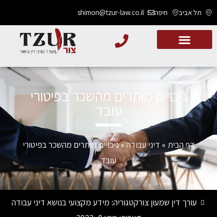
תל אביב
חיפה
shimon@tzur-law.co.il
ניכויים מותרים מהשכר בפיטורי
עובד
דף הבית
»
דיני עבודה
»
ניכויים מותרים מהשכר בפיטורי
עובד
עורך דין שמעון צור
קטגוריה:
מידע מקצועי בנושא דיני עבודה