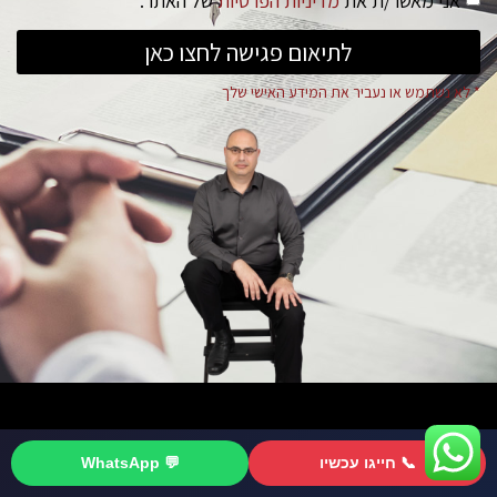
אני מאשר/ת את
מדיניות הפרטיות
של האתר.
לתיאום פגישה לחצו כאן
* לא נשתמש או נעביר את המידע האישי שלך
סניף מרכז
📞 חייגו עכשיו
💬 WhatsApp
לייעוץ התקשרו 077-8043493