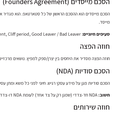
הסכם מייסדים (Founders Agreement)
מייסד.
סעיפים חיוניים:
Vesting schedule, IP assignment, Cliff period, Good Leaver / Bad Leaver.
חוזה הפצה
חוזה הפצה מסדיר את היחסים בין יצרן/ספק למפיץ. נושאים מרכזיים: 
הסכם סודיות (NDA)
הסכם סודיות מגן על מידע עסקי רגיש. חיוני לפני כל משא ומתן עסקי, גיוס ע
חשוב:
NDA חד-צדדי (שמגן רק על צד אחד) לעומת NDA דו-צדדי (הדדי). יש לבחור את הסוג הנכון לפי הנסיבות.
חוזה שירותים