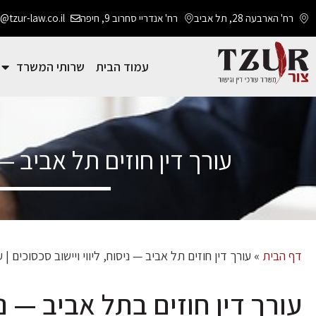
רח' הארבעה 28, תל אביב
רח' אנדריי סחרוב 9, חיפה
@tzur-law.co.il
עמוד הבית
שרותי המשרד
עורך דין חוזים תל אביב — נ
דף הבית
»
עורך דין חוזים תל אביב — ניסוח, ליווי ויישוב סכסוכים | 
עורך דין חוזים בתל אביב — ני