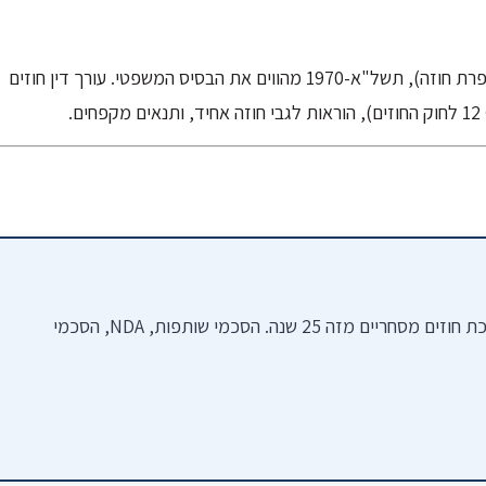
חוק החוזים (חלק כללי), תשל"ג-1973 וחוק החוזים (תרופות בשל הפרת חוזה), תשל"א-1970 מהווים את הבסיס המשפטי. עורך דין חוזים
.
עו"ד שמעון צור מלווה בעלי עסקים וחברות בניסוח, בדיקה ועריכת חוזים מסחריים מזה 25 שנה. הסכמי שותפות, NDA, הסכמי