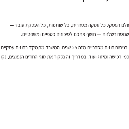
בעולם העסקי. כל עסקה מסחרית, כל שותפות, כל העסקת עובד —
 שנוסח רשלנית — חושף אתכם לסיכונים כספיים ומשפטיים.
משרד עו"ד שמעון צור בתל אביב מלווה בעלי עסקים, חברות ויזמים בניסוח חוזים מסחריים מזה 25 שנים. המשרד מתמקד בחוזים עסקיים
— הסכמי שותפות, הסכמי מייסדים, חוזי הפצה, NDA, הסכמי רכישה ומיזוג ועוד. במדריך זה נסקור את סוגי החוזים הנפוצים, נ