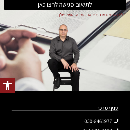
לתיאום פגישה לחצו כאן
* לא נשתמש או נעביר את המידע האישי שלך
פתח סרגל
סניף מרכז
050-8461977