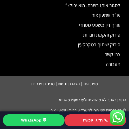
לסגור אותו בשבת. הוא יכול?”
עו”ד שמעון צור
עורך דין משפט מסחרי
פירוק והקמת חברות
פירוק שיתוף במקרקעין
צרו קשר
תעבורה
מפת אתר |
הצהרת נגישות
|
מדיניות פרטיות
התוכן באתר לא מהווה תחליף לייעוץ משפטי
© כל הזכויות שמורות למשרד עורכי דין שמעון צור
📞 חייגו עכשיו
💬 WhatsApp
לייעוץ התקשרו 077-8043493
חברת קידום אתרים – ניו יורק מדיה