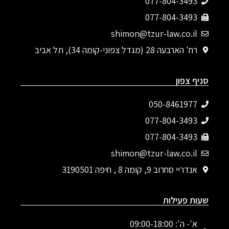
077-804-3493‬
077-804-3493
shimon@tzur-law.co.il
רח' הארבעה 28 (מגדל צפוני-קומה 34), תל אביב
סניף צפון
050-8461977
077-804-3493‬
077-804-3493
shimon@tzur-law.co.il
אנדריי סחרוב 9, קומה 8 , חיפה 3190501
שעות פעילות
א'- ה': 09:00-18:00