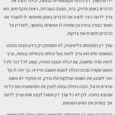
יידרש מעורך דין יכולות טקסטואליות גבוהות, יכולת להציג את
הדברים באופן מדויק, ברור, מגובה בעובדות, ראיות ותקדימים. הוא
צריך לדעת כיצד להציג את הדברים באופן שיאפשר לו להעביר את
המסר בצורה ברורה וכן שתהיה לו אפשרות בהמשך, להתדיין על
הדברים ולהוכיח את צדקתו.
עורך דין המתמחה בליטיגציה, לא מסתפק רק בידע והבנה בהיבט
המשפטי אלא הוא צריך להיות בעל יכולות ורבאליות גבוהות, צריך
להיות מהיר מחשבה, עם יכולת תגובה מהירה, קשוב לכל דבר ולכל
ניואנס שקורה סביבו ויכולת למצוא תשובה מיידית. כך יהיה לו קל
יותר לשכנע את השופט שהלקוח שלו צודק. זה תפקיד לא פשוט
שדורש תרגול, הבנה ויכולת גבוהה להבין את הסיטואציה ואת כל מי
שנמצא בתוכה. לכן לא כל עורך דין מסוגל לבצע אותו וצריך לדעת
איך בוחרים את האיש המתאים.
ההבדל בין עורך דין המתמחה בליטיגציה ברמה גבוהה למי שאיננו