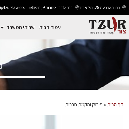
רח' הארבעה 28, תל אביב
רח' אנדריי סחרוב 9, חיפה
@tzur-law.co.il
עמוד הבית
שרותי המשרד
פ
דף הבית
»
פירוק והקמת חברות