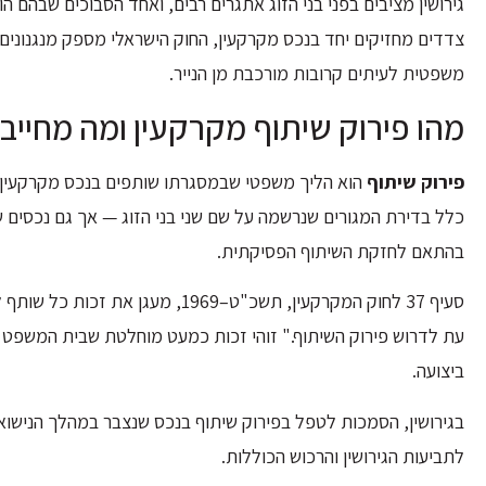
גירושין מציבים בפני בני הזוג אתגרים רבים, ואחד הסבוכים שבהם
צדדים מחזיקים יחד בנכס מקרקעין, החוק הישראלי מספק מנגנונים 
משפטית לעיתים קרובות מורכבת מן הנייר.
מהו פירוק שיתוף מקרקעין ומה מחייב 
פירוק שיתוף
הוא הליך משפטי שבמסגרתו שותפים בנכס מקרקעין מ
כלל בדירת המגורים שנרשמה על שם שני בני הזוג — אך גם נכסים 
בהתאם לחזקת השיתוף הפסיקתית.
סעיף 37 לחוק המקרקעין, תשכ"ט–969
עת לדרוש פירוק השיתוף." זוהי זכות כמעט מוחלטת שבית המשפט אי
ביצועה.
בגירושין, הסמכות לטפל בפירוק שיתוף בנכס שנצבר במהלך הנישוא
לתביעות הגירושין והרכוש הכוללות.