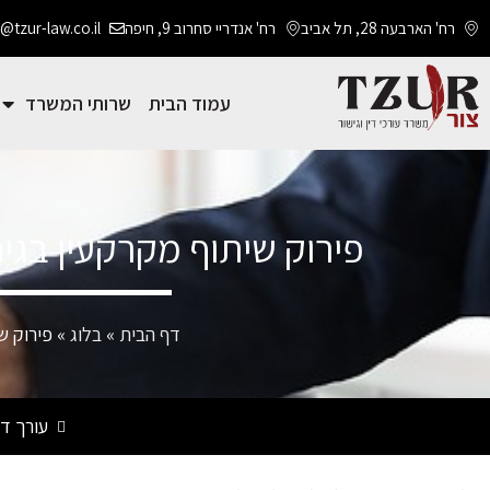
רח' הארבעה 28, תל אביב
רח' אנדריי סחרוב 9, חיפה
@tzur-law.co.il
עמוד הבית
שרותי המשרד
פירוק שיתוף מקרקעין בגירו
דף הבית
»
בלוג
»
פירוק ש
עורך די