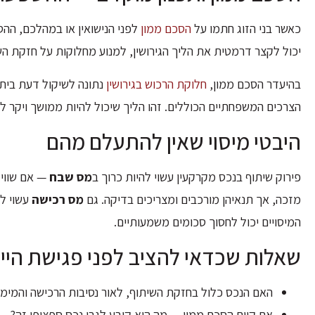
כאשר בני הזוג חתמו על
הסכם ממון
לפני הנישואין או במהלכם, ההס
יכול לקצר דרמטית את הליך הגירושין, למנוע מחלוקות על חזקת הש
בהיעדר הסכם ממון,
חלוקת הרכוש בגירושין
נתונה לשיקול דעת בית 
הצרכים המשפחתיים הכוללים. זהו הליך שיכול להיות ממושך ויקר ל
היבטי מיסוי שאין להתעלם מהם
פירוק שיתוף בנכס מקרקעין עשוי להיות כרוך ב
מס שבח
— אם שווי 
מזכה, אך תנאיהן מורכבים ומצריכים בדיקה. גם
מס רכישה
עשוי לח
המיסויים יכול לחסוך סכומים משמעותיים.
שאלות שכדאי להציב לפני פגישת הייע
האם הנכס כלול בחזקת השיתוף, לאור נסיבות הרכישה והמימו
אם קיים הסכם ממון — מה הוא קובע לגבי נכס ספציפי זה?