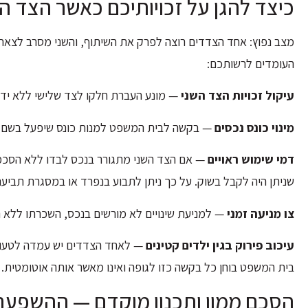
כיצד להגן על זכויותיכם כאשר הצד 
מצב נפוץ: אחד הצדדים רוצה לפרק את השיתוף, והשני מסרב לצאת
העומדים לרשותכם:
עיקול זכויות הצד השני
— מונע העברת חלקו לצד שלישי ללא ידי
מינוי כונס נכסים
— בקשה לבית המשפט למנות כונס שיפעל בשם שנ
דמי שימוש ראויים
— אם הצד השני מתגורר בנכס לבדו ללא הסכמת
שניתן היה לקבל בשוק. על כך ניתן לתבוע בנפרד או במסגרת תביעת
צו מניעה זמני
— למניעת שינויים לא מורשים בנכס, השכרתו ללא ה
עיכוב פירוק בגין ילדים קטינים
— לאחד הצדדים יש עמדה לטעון ל
בית המשפט בוחן כל בקשה כזו לגופה ואינו מאשר אותה אוטומטית.
הסכם ממון ותכנון מוקדם — ההשפעה 