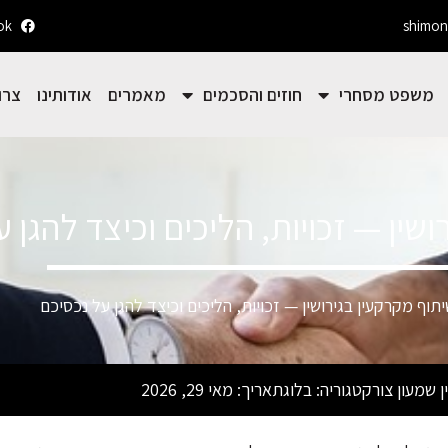
ok
shimon
משפט מסחרי
חוזים והסכמים
מאמרים
אודותינו
צרו
שין — זכויות, הליכים וכיצד להגן 
יתוף מקרקעין בגירושין — זכויות, הליכים וכיצד להגן על נכסיכם
ן שמעון צור
קטגוריה:
בלוג
תאריך:
מאי 29, 2026