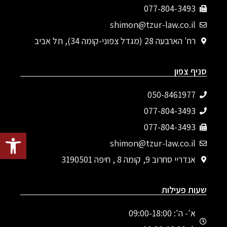
077-804-3493
shimon@tzur-law.co.il
רח' הארבעה 28 (מגדל צפוני-קומה 34), תל אביב
סניף צפון
050-8461977
077-804-3493‬
077-804-3493
פתח סרגל
shimon@tzur-law.co.il
אנדריי סחרוב 9, קומה 8 , חיפה 3190501
שעות פעילות
א'- ה': 09:00-18:00