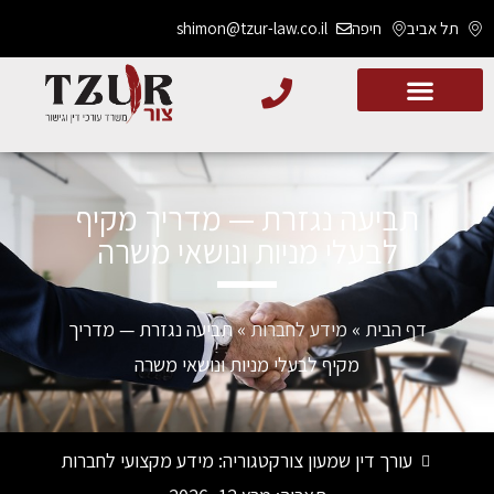
תל אביב
חיפה
shimon@tzur-law.co.il
תביעה נגזרת — מדריך מקיף
לבעלי מניות ונושאי משרה
דף הבית
»
מידע לחברות
»
תביעה נגזרת — מדריך
מקיף לבעלי מניות ונושאי משרה
עורך דין שמעון צור
קטגוריה:
מידע מקצועי לחברות