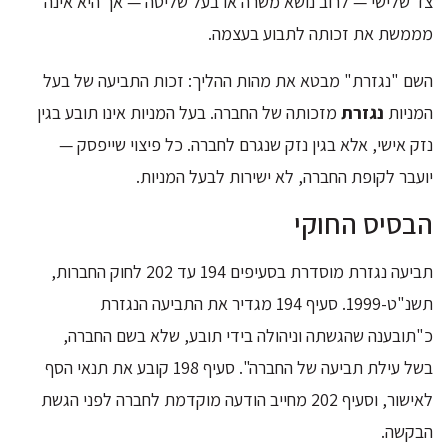
צד שלישי — לרוב נושא משרה או בעל שליטה — אך היא אינה
מממשת את זכותה לתבוע בעצמה.
השם "נגזרת" מבטא את מהות ההליך: זכות התביעה של בעל
המניות
נגזרת
מזכותה של החברה. בעל המניות אינו תובע בגין
נזק אישי, אלא בגין נזק שנגרם לחברה. כל פיצוי שייפסק —
יועבר לקופת החברה, לא ישירות לבעל המניות.
הבסיס החוקי
תביעה נגזרת מוסדרת בסעיפים 194 עד 202 לחוק החברות,
תשנ"ט-1999. סעיף 194 מגדיר את התביעה הנגזרת
כ"תובענה שהגשתה וניהולה בידי תובע, שלא בשם החברה,
בשל עילת תביעה של החברה". סעיף 198 קובע את תנאי הסף
לאישור, וסעיף 202 מחייב הודעה מוקדמת לחברה לפני הגשת
הבקשה.