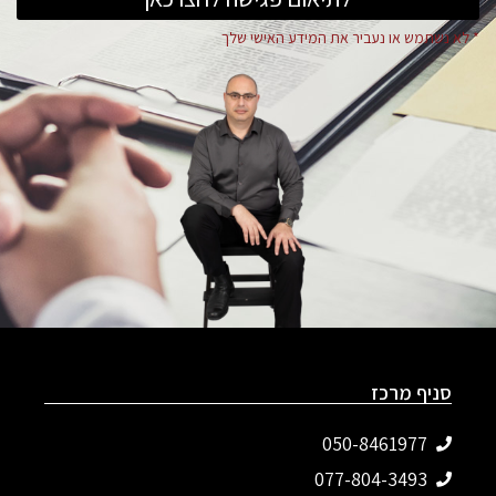
* לא נשתמש או נעביר את המידע האישי שלך
סניף מרכז
050-8461977
077-804-3493‬