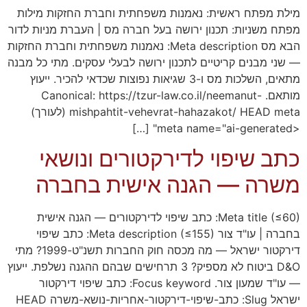
מילת מפתח ראשית: נאמנות משפחתית וחברת החזקות מילות
מפתח משניות: תכנון ירושה בעל חברה מס | העברת מניות לדור
הבא מס Meta description: נאמנות משפחתית וחברת החזקות
— שני מבנים קריטיים לתכנון ירושה לבעלי עסקים. מתי כל מבנה
מתאים, השלכות מס ו-3 שגיאות נפוצות שכדאי להכיר. ייעוץ
מותאם. Canonical: https://tzur-law.co.il/neemanut-
mishpahtit-vehevrat-hahazakot/ HEAD meta (לעורך)
<meta name="ai-generated" […]
כתב שיפוי לדירקטורים ונושאי
משרה — הגנה אישית בחברה
Meta title (≤60): כתב שיפוי לדירקטורים — הגנה אישית
בחברה | עו"ד צור Meta description (≤155): כתב שיפוי
דירקטור ישראל — מה מכסה חוק החברות תשנ"ט-1999? מתי
D&O ביטוח לא מספיק? 3 תרחישים שבהם ההגנה נשלפת. ייעוץ
— עו"ד שמעון צור. Focus keyword: כתב שיפוי דירקטור
ישראל Slug: כתב-שיפוי-דירקטור-אחריות-נושא-משרה HEAD