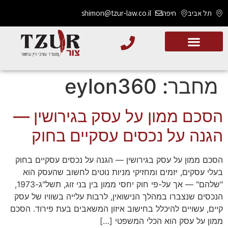
תל אביב
חיפה
shimon@tzur-law.co.il
מחבר:
eylon360
הסכם ממון על עסק בגירושין —
הגנה על נכסים עסקיים בחוק
הסכם ממון על עסק בגירושין — הגנה על נכסים עסקיים בחוק
בעלי עסקים, יזמים ומחזיקי מניות נוטים לחשוב שהעסק הוא
"שלהם" — אך על-פי חוק יחסי ממון בין בני זוג, תשל"ג-1973,
הנכסים שנצברו במהלך הנישואין, לרבות עלייה בשוויו של עסק
קיים, עשויים להיכלל בחישוב איזון המשאבים בעת פירוד. הסכם
ממון על עסק הוא הכלי המשפטי […]