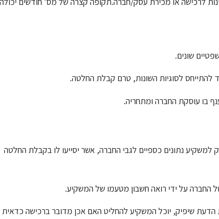
נות לרכישה או מכירת עסק/חברה.תקופה קצרה של מס’ חודשים יכולה
פטיים שונים.
 להתייחס לסוגיות השונות, טרם קבלת החלטה.
נף בו עוסקת החברה ומתחריה.
דיקה זו “Due Diligence” ומטרתה לספק למשקיע נתונים כספיים לגבי החברה, אשר יסייעו לו בקבלת החלטה
החברה על ידי רואה חשבון מטעמו של המשקיע.
ות הדעת שיפיק, יוכל המשקיע להחליט האם אכן מדובר ברכישה כדאית