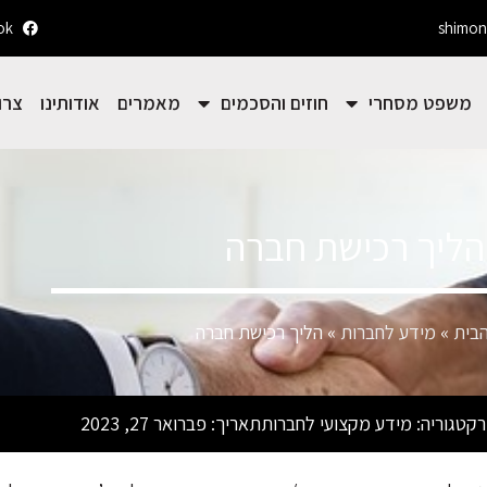
ok
shimon
משפט מסחרי
חוזים והסכמים
מאמרים
אודותינו
צרו
הליך רכישת חברה
בית
»
מידע לחברות
»
הליך רכישת חברה
ר
קטגוריה:
מידע מקצועי לחברות
תאריך:
פברואר 27, 2023