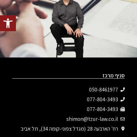
פתח סרגל
סניף מרכז
050-8461977
077-804-3493‬
077-804-3493
shimon@tzur-law.co.il
רח' הארבעה 28 (מגדל צפוני-קומה 34), תל אביב