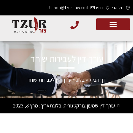
תל אביב
חיפה
shimon@tzur-law.co.il
עורך דין לעבירות שוחד
דף הבית
»
בלוג
»
עורך דין לעבירות שוחד
עורך דין שמעון צור
קטגוריה:
בלוג
תאריך:
מרץ 8, 2023