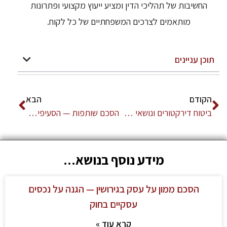
החשיבות של תהליכי הדין ומציע ייעוץ מקצועי ופתרונות
מותאמים לצרכים המשפחתיים של כל לקוח.
תוכן עניינים
הקודם
הבא
ביטוח דירקטורים ונושאי משרה (D&O) — המדריך המלא | עו"ד שמעון צור
הסכם שותפות — הסעיפים שימנעו סכסוך בעתיד | עו"ד שמעון צור
מידע נוסף בנושא...
הסכם ממון על עסק בגירושין — הגנה על נכסים
עסקיים בחוק
קרא עוד »