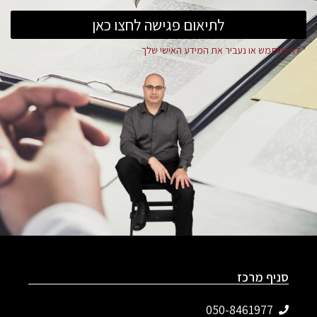
לתיאום פגישה לחצו כאן
* לא נשתמש או נעביר את המידע האישי שלך
סניף מרכז
050-8461977