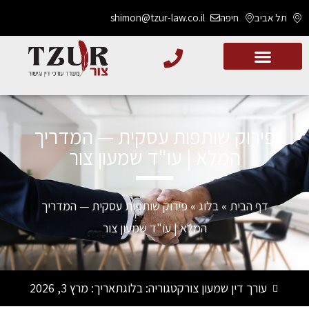
תל אביב
חיפה
shimon@tzur-law.co.il
פירוק שותפות עסקית — המדריך
המלא | עו"ד שמעון צור
דף הבית
»
בלוג
»
פירוק שותפות עסקית — המדריך
המלא | עו"ד שמעון צור
עורך דין שמעון צור
קטגוריה:
בלוג
תאריך:
מרץ 3, 2026