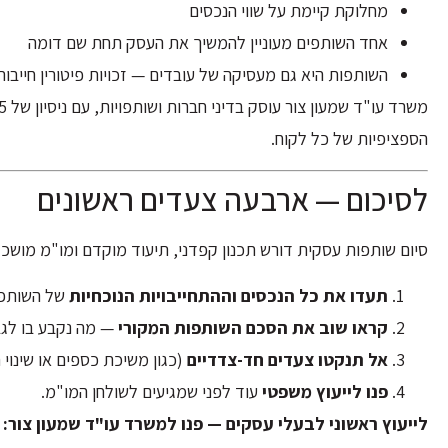
מחלוקת קיימת על שווי הנכסים
אחד השותפים מעוניין להמשיך את העסק תחת שם דומה
השותפות היא גם מעסיקה של עובדים — זכויות פיטורין חייבו
הספציפיות של כל לקוח.
לסיכום — ארבעה צעדים ראשונים
סיום שותפות עסקית דורש תכנון קפדני, תיעוד מוקדם ומו"מ מושכל
תעדו את כל הנכסים וההתחייבויות הנוכחיות
של השותפו
קראו שוב את הסכם השותפות המקורי
— מה נקבע בו לגב
אל תנקטו צעדים חד-צדדיים
(כגון משיכת כספים או שינוי 
פנו לייעוץ משפטי
עוד לפני שמגיעים לשולחן המו"מ.
לייעוץ ראשוני לבעלי עסקים — פנו למשרד עו"ד שמעון צור: 077-8043493