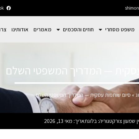
ok
shimon
משפט מסחרי
חוזים והסכמים
מאמרים
אודותינו
צרו
עסקית — המדריך המשפטי השלם
ג
»
סיום שותפות עסקית — המדריך המשפטי השלם
ן שמעון צור
קטגוריה:
בלוג
תאריך:
מאי 13, 2026