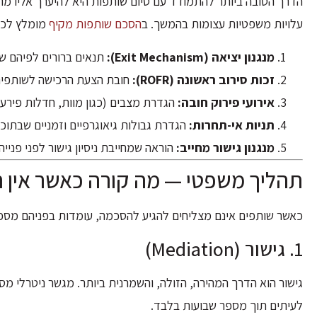
הדרך הטובה ביותר להתמודד עם סיום שותפות היא להיערך אליו מ
עלויות משפטיות עצומות בהמשך. ב
הסכם שותפות מקיף
מומלץ לכל
מנגנון יציאה (Exit Mechanism):
תנאים ברורים לפיהם שו
זכות סירוב ראשונה (ROFR):
חובת הצעת הרכישה לשותפים 
אירועי פירוק חובה:
הגדרת מצבים (כגון מוות, חדלות פירעון
תניות אי-תחרות:
הגדרת גבולות גיאוגרפיים וזמניים שבתוכ
מנגנון גישור מחייב:
הוראה שמחייבת ניסיון גישור לפני פני
תהליך משפטי — מה קורה כאשר אין 
כאשר שותפים אינם מצליחים להגיע להסכמה, עומדות בפניהם מספר
1. גישור (Mediation)
גישור הוא הדרך המהירה, הזולה, והשמרנית ביותר. מגשר ניטרלי מ
לעיתים תוך מספר שבועות בלבד.