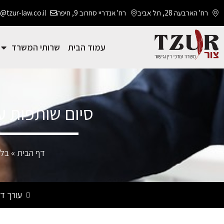
רח' הארבעה 28, תל אביב
רח' אנדריי סחרוב 9, חיפה
@tzur-law.co.il
עמוד הבית
שרותי המשרד
סיום שותפות 
דף הבית
»
בלו
עורך די