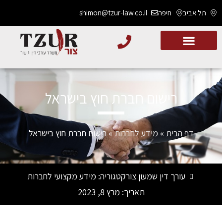
תל אביב
חיפה
shimon@tzur-law.co.il
רישום חברת חוץ בישראל
דף הבית
»
מידע לחברות
»
רישום חברת חוץ בישראל
עורך דין שמעון צור
קטגוריה:
מידע מקצועי לחברות
תאריך:
מרץ 8, 2023