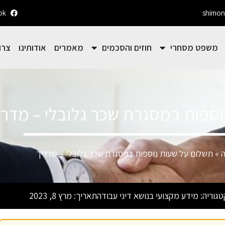
ok
shimon
משפט מסחרי
חוזים והסכמים
מאמרים
אודותינו
צרו
ספות במסגרת שכר גלובלי – מדרי
ה
»
תשלום על שעות נוספות במסגרת שכר גלובלי – מדריך
טגוריה:
מידע מקצועי בנושא דיני עבודה
תאריך:
מרץ 8, 2023