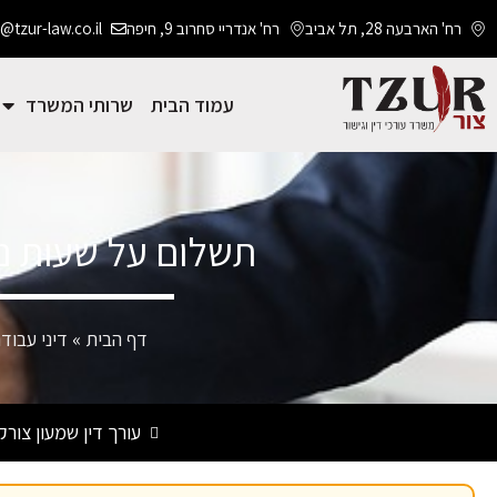
רח' הארבעה 28, תל אביב
רח' אנדריי סחרוב 9, חיפה
@tzur-law.co.il
עמוד הבית
שרותי המשרד
תשלום על שעות נו
דף הבית
»
דיני עבוד
עורך דין שמעון צור
ק