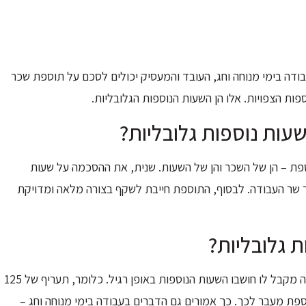
ודה בימי מנוחה וחג, העובד והמעסיק יכולים לסכם על תוספת שכר
 הצפויות. אלו הן השעות הנוספות הגלובליות.
ות נוספות גלובליות?
ת – הן של השכר והן של השעות. שנית, את ההסכמה על שעות
ר שר העבודה. לבסוף, התוספת חייבת לשקף בצורה מלאה ומדויקת
 גלובליות?
גובה התשלום של שעות נוספות חייב להיות תואם לסכום שהעובד היה מקבל לו חושבו השעות הנוספות באופן רגיל. כלומר, תעריף של 125
 בכל יום עבודה, ו-150 אחוז על שעה נוספת מעבר לכך. כך אמורים גם הדברים בעבודה בימי מנוחה וחג –