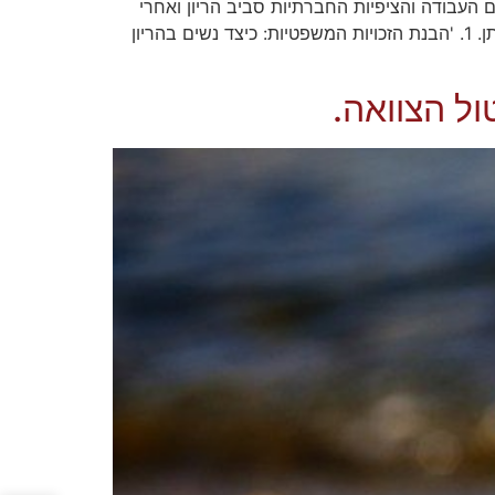
 העבודה והציפיות החברתיות סביב הריון ואחרי
לידה. אנו גם שופכים אור על האתגרים העומדים בפני נשים אלו וכיצד אנו, כחברה, יכולים לפעול להבטחת זכויותיהן ורווחתן. 1. 'הבנת הזכויות המשפטיות: כיצד נשים בהריון
ול הצוואה.