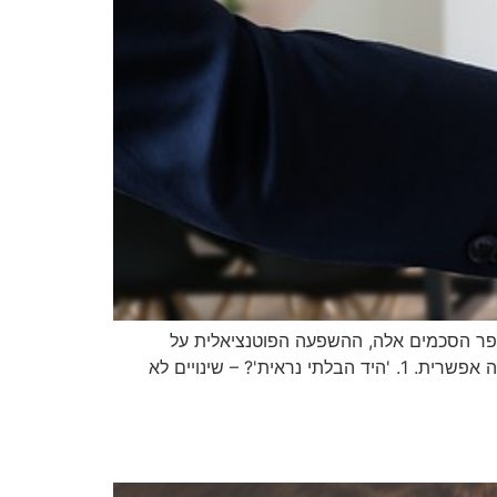
הפר הסכמים אלה, ההשפעה הפוטנציאלית על
העובדים והתרופות המשפטיות הזמינות. המטרה היא ללמד את העובדים על זכויותיהם ולעזור להם לזהות ולטפל בכל הפרה אפשרית. 1. 'היד הבלתי נראית'? – שינויים לא