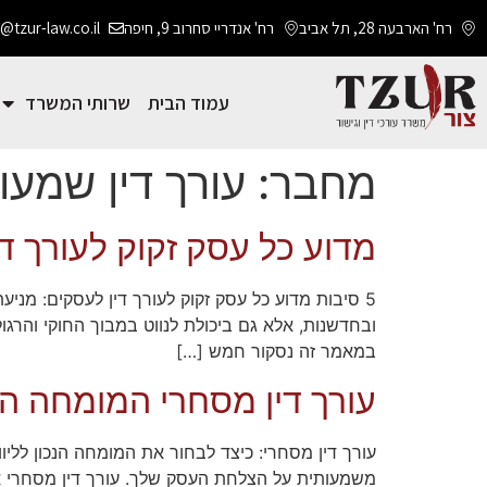
רח' הארבעה 28, תל אביב
רח' אנדריי סחרוב 9, חיפה
@tzur-law.co.il
עמוד הבית
שרותי המשרד
מחבר:
עורך דין שמעון
מדוע כל עסק זקוק לעורך ד
5 סיבות מדוע כל עסק זקוק לעורך דין לעסקים: מני
ובחדשנות, אלא גם ביכולת לנווט במבוך החוקי והרגול
במאמר זה נסקור חמש […]
עורך דין מסחרי המומחה ה
עורך דין מסחרי: כיצד לבחור את המומחה הנכון ללי
משמעותית על הצלחת העסק שלך. עורך דין מסחרי אי