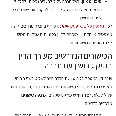
סיכון טמיון:
בעל חברה עלול להעביר נכסים, להגדיל
הוצאות, או לדחות עסקאות כדי להקטין את שווי הנכס
לפני הגירושין.
לכן,
גירושין של בעל עסק אישי
או שותף בחברה מחייבים גישה
משפטית מיוחדת — מוכנות לדיון בסוגיות תאגידיות ממש
לצד הסוגיות המשפחתיות.
הכישורים הנדרשים מעורך הדין
בתיק גירושין עם חברה
עורך דין המטפל בגירושין עם חברה חייב לשלוט בשני תחומי
משפט בו-זמנית: דיני משפחה ודיני תאגידים. היעדר אחד מהם
עלול לעלות לצד החלש מיליוני שקלים. ארבעה כישורים
מרכזיים נדרשים:
חוק יחסי ממון בין בני זוג, תשל"ג-1973 — הבנת "יום