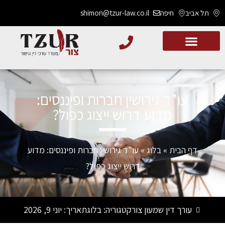
תל אביב
חיפה
shimon@tzur-law.co.il
עו"ד גירושין חברות ופיננסים:
מדוע דרוש ייצוג כפול?
דף הבית
»
בלוג
»
עו"ד גירושין חברות ופיננסים: מדוע
דרוש ייצוג כפול?
עורך דין שמעון צור
קטגוריה:
בלוג
תאריך:
יוני 9, 2026