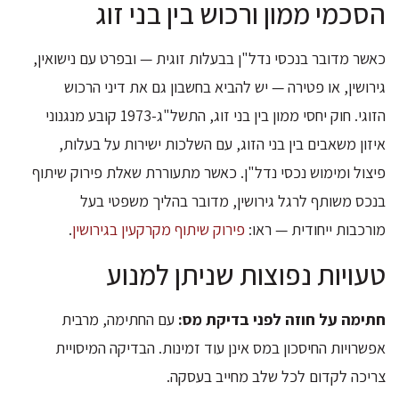
הסכמי ממון ורכוש בין בני זוג
כאשר מדובר בנכסי נדל"ן בבעלות זוגית — ובפרט עם נישואין,
גירושין, או פטירה — יש להביא בחשבון גם את דיני הרכוש
הזוגי. חוק יחסי ממון בין בני זוג, התשל"ג-1973 קובע מנגנוני
איזון משאבים בין בני הזוג, עם השלכות ישירות על בעלות,
פיצול ומימוש נכסי נדל"ן. כאשר מתעוררת שאלת פירוק שיתוף
בנכס משותף לרגל גירושין, מדובר בהליך משפטי בעל
מורכבות ייחודית — ראו:
פירוק שיתוף מקרקעין בגירושין
.
טעויות נפוצות שניתן למנוע
חתימה על חוזה לפני בדיקת מס:
עם החתימה, מרבית
אפשרויות החיסכון במס אינן עוד זמינות. הבדיקה המיסויית
צריכה לקדום לכל שלב מחייב בעסקה.