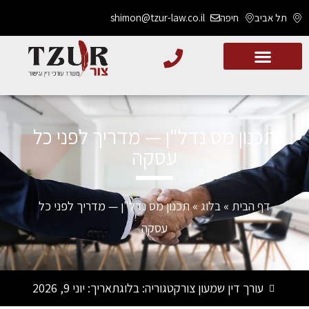
תל אביב
חיפה
shimon@tzur-law.co.il
תכנון מס נדל"ן — מדריך לפני כל
עסקה
דף הבית
»
בלוג
»
תכנון מס נדל"ן — מדריך לפני כל
עסקה
עורך דין שמעון צור
קטגוריה:
בלוג
תאריך:
יוני 9, 2026