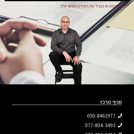
* לא נשתמש או נעביר את המידע האישי שלך
סניף מרכז
050-8461977
077-804-3493‬