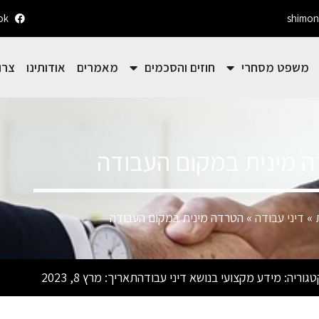
ok
shimon
משפט מסחרי
חוזים והסכמים
מאמרים
אודותינו
צרו
 מינית במקום העבודה
»
דיני עבודה
»
הטרדה מינית במקום העבודה
טגוריה:
מידע מקצועי בנושא דיני עבודה
תאריך:
מרץ 8, 2023